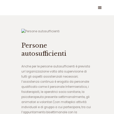
س
ا
ی
Persone
ت
س
autosufficienti
ی
ب
Anche per le persone autosufficienti è prevista
ب
un’organizzazione volta alla supervisione di
ت
tutti gli aspetti assistenziali necessari;
س
l’assistenza continua è erogata da personale
ا
qualificato come il personale Infermieristico, i
ی
fisioterapisti, le operatrici socio sanitarie, la
ت
psicoterapeuta presente settimanalmente, gli
ج
animatori e volontari (con molteplici attività
ت
individuali e di gruppo a cui partecipare, tra cui
ب
l’appuntamento bisettimanale con la
ت