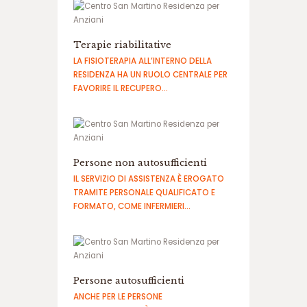
ف
ج
ا
Terapie riabilitative
ر
س
LA FISIOTERAPIA ALL’INTERNO DELLA
ا
RESIDENZA HA UN RUOLO CENTRALE PER
ی
FAVORIRE IL RECUPERO…
ت
ه
ا
ت
ب
Persone non autosufficienti
ت
IL SERVIZIO DI ASSISTENZA È EROGATO
س
TRAMITE PERSONALE QUALIFICATO E
ا
FORMATO, COME INFERMIERI…
ی
ت
د
ن
س
ب
Persone autosufficienti
ت
ANCHE PER LE PERSONE
س