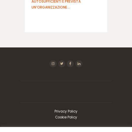
AUTOSUFFICIENTI È PREVISTA
ا
UN’ORGANIZZAZIONE…
ی
ت
ب
ت
3
6
5
س
ا
ی
ت
و
ا
ن
ی
ک
س
Privacy Policy
ب
Cookie Policy
ت
س
ا