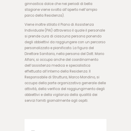
ginnastica dolce che nei periodi di bella
ب
stagione viene svolta all’aperto nell’ampio
ر
parco della Residenza).
ن
ا
Viene inoltre stilato il Piano di Assistenza
م
Individuale (PAI) attraverso il quale il personale
ه
si prende cura di ciascuna persona ponendo
ب
degli obbiettivi da raggiungere con un percorso
ا
personalizzato e pianificato. La figura del
ز
Direttore Sanitario, nella persona del Dott. Mario
ی
Alfani, si occupa anche del coordinamento
ا
dell’assistenza medica e specialistica
ن
effettuata all’interno della Residenza. Il
ف
Responsabile di Struttura, Marco Mondino, si
ج
occupa della parte organizzativa generale delle
ا
attività, della verifica del raggiungimento degli
ر
obbiettivi e della vigilanza della qualità dei
س
servizi forniti giornalmente agli ospiti.
ا
ی
ت
ا
ن