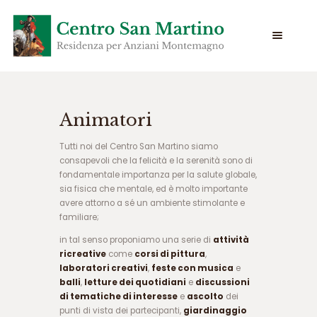
س
Animatori
ا
ی
Tutti noi del Centro San Martino siamo
ت
consapevoli che la felicità e la serenità sono di
س
fondamentale importanza per la salute globale,
ی
sia fisica che mentale, ed è molto importante
ب
avere attorno a sé un ambiente stimolante e
ب
familiare;
ت
in tal senso proponiamo una serie di
attività
س
ricreative
come
corsi di pittura
,
ا
laboratori creativi
,
feste con musica
e
ی
balli
,
letture dei quotidiani
e
discussioni
ت
di tematiche di interesse
e
ascolto
dei
ج
punti di vista dei partecipanti,
giardinaggio
ت