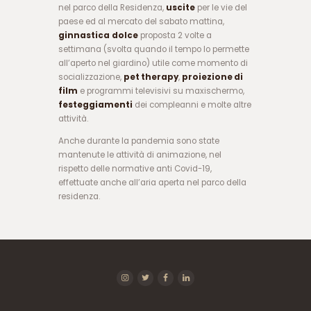
nel parco della Residenza,
uscite
per le vie del
ب
paese ed al mercato del sabato mattina,
ت
ginnastica
dolce
proposta 2 volte a
ب
settimana (svolta quando il tempo lo permette
ر
all’aperto nel giardino) utile come momento di
ن
socializzazione,
pet therapy
,
proiezione di
ا
film
e programmi televisivi su maxischermo,
م
festeggiamenti
dei compleanni e molte altre
ه
attività.
ب
ا
Anche durante la pandemia sono state
ز
mantenute le attività di animazione, nel
ی
rispetto delle normative anti Covid-19,
ا
effettuate anche all’aria aperta nel parco della
ن
residenza.
ف
ج
ا
ر
س
ا
ی
ت