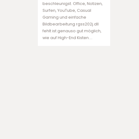
beschleunigst. Office, Notizen,
ت
Surfen, YouTube, Casual
ج
Gaming und einfache
ت
Bildbearbeitung rgss202j.dll
ب
fehlt ist genauso gut möglich,
ت
wie auf High-End Kisten.…
ب
ر
ن
ا
م
ه
ب
ا
ز
ی
ا
ن
ف
ج
ا