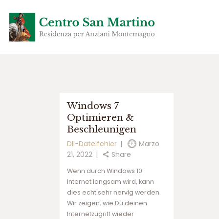
س
Windows 7
ا
Optimieren &
ی
Beschleunigen
ت
س
Dll-Dateifehler
Marzo
ی
21, 2022
Share
ب
Wenn durch Windows 10
ب
Internet langsam wird, kann
ت
dies echt sehr nervig werden.
س
Wir zeigen, wie Du deinen
ا
Internetzugriff wieder
ی