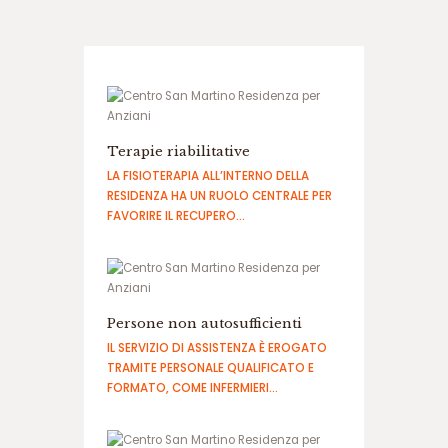
ب
ر
ن
ا
م
ه
ب
Terapie riabilitative
ا
ز
LA FISIOTERAPIA ALL’INTERNO DELLA
ی
RESIDENZA HA UN RUOLO CENTRALE PER
ا
FAVORIRE IL RECUPERO…
ن
ف
ج
ا
ر
Persone non autosufficienti
س
IL SERVIZIO DI ASSISTENZA È EROGATO
ا
TRAMITE PERSONALE QUALIFICATO E
ی
FORMATO, COME INFERMIERI…
ت
ا
ن