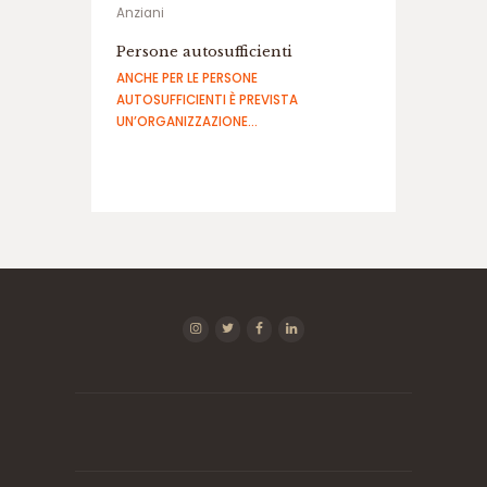
ف
ج
ا
Persone autosufficienti
ر
ANCHE PER LE PERSONE
س
AUTOSUFFICIENTI È PREVISTA
ا
UN’ORGANIZZAZIONE…
ی
ت
ه
ا
ت
ب
ت
س
ا
ی
ت
د
ن
س
ب
ت
س