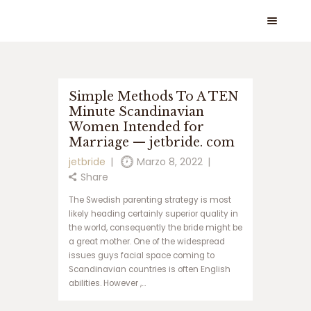
س
Simple Methods To A TEN
ا
Minute Scandinavian
ی
Women Intended for
ت
س
Marriage — jetbride. com
ی
jetbride
Marzo 8, 2022
ب
Share
ب
ت
The Swedish parenting strategy is most
س
likely heading certainly superior quality in
ا
the world, consequently the bride might be
ی
a great mother. One of the widespread
ت
issues guys facial space coming to
ج
Scandinavian countries is often English
ت
abilities. However ,…
ب
ت