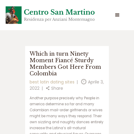
س
Which in turn Ninety
ا
Moment Fiancé Sturdy
ی
Members Got Here From
ت
س
Colombia
ی
best latin dating sites
Aprile 3,
ب
2022
Share
ب
ت
Another purpose precisely why People in
س
america determine so far and marry
ا
Colombian mail-order girlfriends or wives
ی
might be many ways they respond. Their
ت
own sizzling and naughty dances entirely
ج
increase the Latina’s all-natural
ت