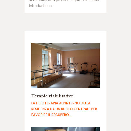
sensuality and physical figure. Overseas
ب
Introductions…
ت
ب
ر
ن
ا
م
ه
ب
ا
ز
ی
ا
ن
ف
ج
Terapie riabilitative
ا
LA FISIOTERAPIA ALL’INTERNO DELLA
ر
RESIDENZA HA UN RUOLO CENTRALE PER
س
FAVORIRE IL RECUPERO…
ا
ی
ت