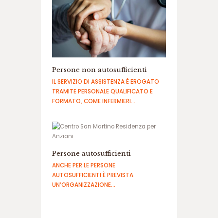
ا
ن
ف
ج
ا
ر
س
Persone non autosufficienti
ا
ی
IL SERVIZIO DI ASSISTENZA È EROGATO
ت
TRAMITE PERSONALE QUALIFICATO E
ه
FORMATO, COME INFERMIERI…
ا
ت
ب
ت
س
Persone autosufficienti
ا
ANCHE PER LE PERSONE
ی
AUTOSUFFICIENTI È PREVISTA
ت
UN’ORGANIZZAZIONE…
د
ن
س
ب